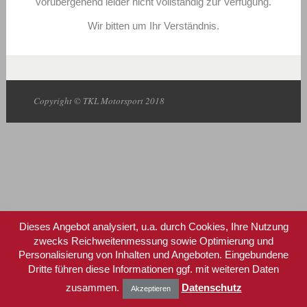
vorübergehend leider nicht vollständig zur Verfügung.
Wir bitten um Ihr Verständnis.
Copyright © TKL Motorsport 2018
Dieses Angebot analysiert, u.a. durch Cookies, Ihre Nutzung
zwecks Reichweitenmessung sowie Optimierung und
Personalisierung von Inhalten und Angeboten. Eingebundene
Dritte führen diese Informationen ggf. mit weiteren Daten
zusammen.
Datenschutz
Akzeptieren