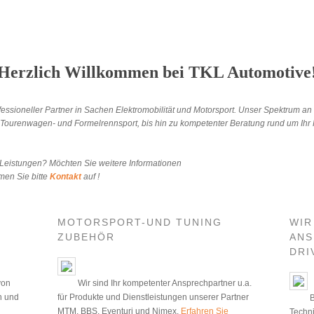
Herzlich Willkommen bei TKL Automotive
fessioneller Partner in Sachen Elektromobilität und Motorsport. Unser Spektrum an 
ourenwagen- und Formelrennsport, bis hin zu kompetenter Beratung rund um Ihr F
eistungen? Möchten Sie weitere Informationen
men Sie bitte
Kontakt
auf !
MOTORSPORT-UND TUNING
WIR
ZUBEHÖR
ANS
DRI
von
Wir sind Ihr kompetenter Ansprechpartner u.a.
n und
für Produkte und Dienstleistungen unserer Partner
B
MTM, BBS, Eventuri und Nimex.
Erfahren Sie
Techni