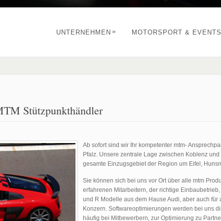
»
UNTERNEHMEN
MOTORSPORT & EVENT
MTM Stützpunkthändler
Ab sofort sind wir Ihr kompetenter mtm- Ansprechpa
Pfalz. Unsere zentrale Lage zwischen Koblenz und N
gesamte Einzugsgebiet der Region um Eifel, Huns
Sie können sich bei uns vor Ort über alle mtm Produ
erfahrenen Mitarbeitern, der richtige Einbaubetrieb
und R Modelle aus dem Hause Audi, aber auch für
Konzern. Softwareoptimierungen werden bei uns dir
häufig bei Mitbewerbern, zur Optimierung zu Partne