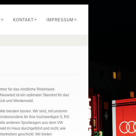
»
»
»
S
KONTAKT
IMPRESSUM
rtner für das nördliche Rheinland-
euwied ist ein optimaler Standort für das
rück und Westerwald.
kte beraten lassen. Wir sind, mit unseren
, insbesondere für Ihre hochwertigen S, RS
 alle anderen Sportwagen aus dem VW
ekt im Haus durchgeführt und nicht, wie
rbetrieben geschickt. Wir bieten