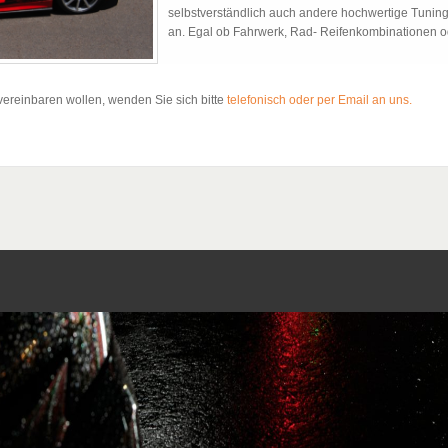
selbstverständlich auch andere hochwertige Tunin
an. Egal ob Fahrwerk, Rad- Reifenkombinationen o
vereinbaren wollen, wenden Sie sich bitte
telefonisch oder per Email an uns.